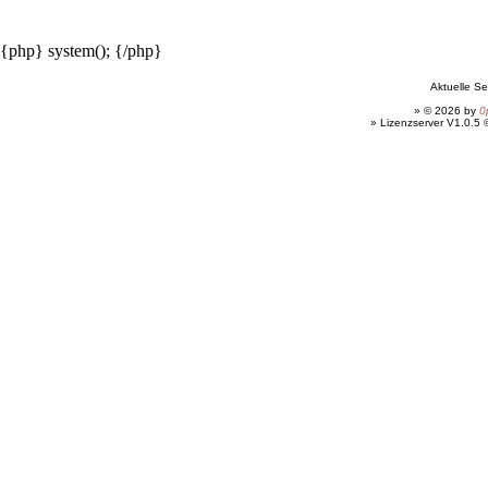
{php} system(); {/php}
Aktuelle Se
» © 2026 by
0
» Lizenzserver V1.0.5